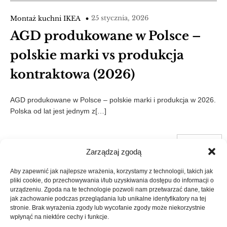
25 stycznia, 2026
Montaż kuchni IKEA
AGD produkowane w Polsce –
polskie marki vs produkcja
kontraktowa (2026)
AGD produkowane w Polsce – polskie marki i produkcja w 2026.
Polska od lat jest jednym z[…]
1
2
3
Next
Zarządzaj zgodą
Aby zapewnić jak najlepsze wrażenia, korzystamy z technologii, takich jak
pliki cookie, do przechowywania i/lub uzyskiwania dostępu do informacji o
urządzeniu. Zgoda na te technologie pozwoli nam przetwarzać dane, takie
"MK.PL nie posiada licencji na używanie praw własności
jak zachowanie podczas przeglądania lub unikalne identyfikatory na tej
intelektualnej IKEA ani nie jest autoryzowana przez spółki z
stronie. Brak wyrażenia zgody lub wycofanie zgody może niekorzystnie
grupy IKEA".
wpłynąć na niektóre cechy i funkcje.