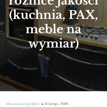
różnice jakości
(kuchnia, PAX,
meble na
wymiar)
13 lutego, 2026
Montaż kuchni IKEA