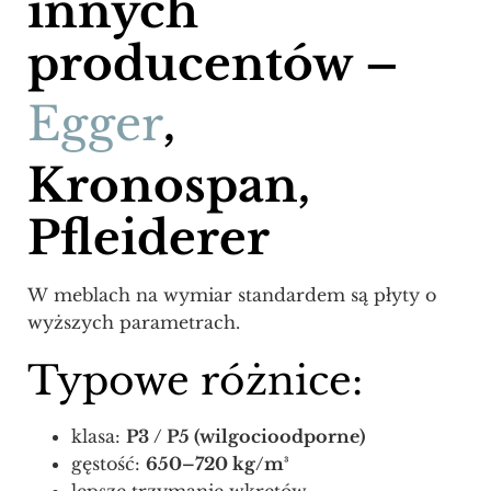
innych
producentów –
Egger
,
Kronospan,
Pfleiderer
W meblach na wymiar standardem są płyty o
wyższych parametrach.
Typowe różnice:
klasa:
P3 / P5 (wilgocioodporne)
gęstość:
650–720 kg/m³
lepsze trzymanie wkrętów