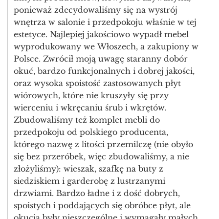
ponieważ zdecydowaliśmy się na wystrój
wnętrza w salonie i przedpokoju właśnie w tej
estetyce. Najlepiej jakościowo wypadł mebel
wyprodukowany we Włoszech, a zakupiony w
Polsce. Zwrócił moją uwagę staranny dobór
okuć, bardzo funkcjonalnych i dobrej jakości,
oraz wysoka spoistość zastosowanych płyt
wiórowych, które nie kruszyły się przy
wierceniu i wkręcaniu śrub i wkrętów.
Zbudowaliśmy też komplet mebli do
przedpokoju od polskiego producenta,
którego nazwę z litości przemilczę (nie obyło
się bez przeróbek, więc zbudowaliśmy, a nie
złożyliśmy): wieszak, szafkę na buty z
siedziskiem i garderobę z lustrzanymi
drzwiami. Bardzo ładne i z dość dobrych,
spoistych i poddających się obróbce płyt, ale
okucia były nieszczególne i wymagały małych.