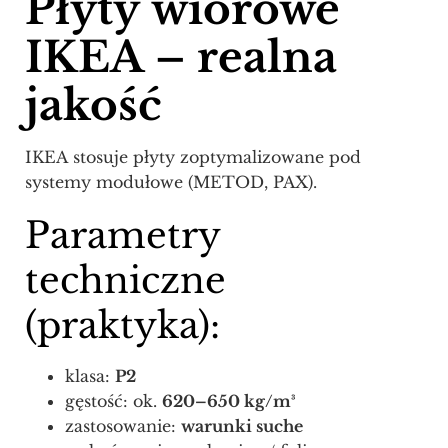
Płyty wiórowe
IKEA – realna
jakość
IKEA stosuje płyty zoptymalizowane pod
systemy modułowe (METOD, PAX).
Parametry
techniczne
(praktyka):
klasa:
P2
gęstość: ok.
620–650 kg/m³
zastosowanie:
warunki suche