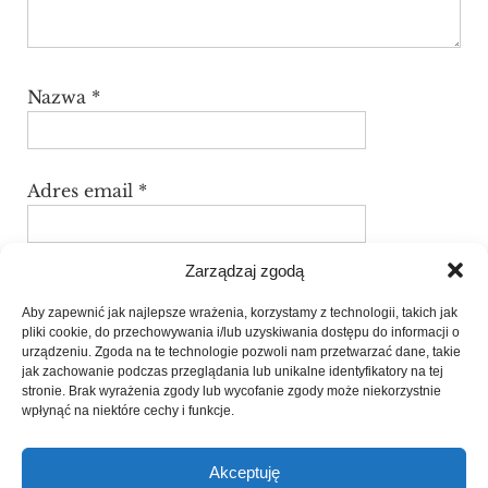
Nazwa
*
Adres email
*
Zarządzaj zgodą
Witryna internetowa
Aby zapewnić jak najlepsze wrażenia, korzystamy z technologii, takich jak
pliki cookie, do przechowywania i/lub uzyskiwania dostępu do informacji o
urządzeniu. Zgoda na te technologie pozwoli nam przetwarzać dane, takie
jak zachowanie podczas przeglądania lub unikalne identyfikatory na tej
Zapamiętaj moje dane w tej przeglądarce
stronie. Brak wyrażenia zgody lub wycofanie zgody może niekorzystnie
podczas pisania kolejnych komentarzy.
wpłynąć na niektóre cechy i funkcje.
Akceptuję