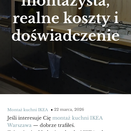
montażysta,
realne koszty i
doświadczenie
22 marca, 2026
Montaż kuchni IKEA
Jeśli interesuje Cię
montaż kuchni IKEA
Warszawa
— dobrze trafiłeś.