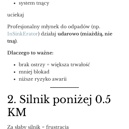
system tnący
uciekaj
Profesjonalny młynek do odpadów (np.
InSinkErator
) działaj
udarowo (miażdżą, nie
tną)
.
Dlaczego to ważne:
brak ostrzy = większa trwałość
mniej blokad
niższe ryzyko awarii
2. Silnik poniżej 0.5
KM
Za słaby silnik = frustracja