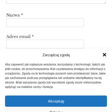
Nazwa
*
Adres email
*
Zarządzaj zgodą
Witryna internetowa
Aby zapewnić jak najlepsze wrażenia, korzystamy z technologii, takich jak
pliki cookie, do przechowywania i/lub uzyskiwania dostępu do informacji o
urządzeniu. Zgoda na te technologie pozwoli nam przetwarzać dane, takie
jak zachowanie podczas przeglądania lub unikalne identyfikatory na tej
Zapamiętaj moje dane w tej przeglądarce
stronie. Brak wyrażenia zgody lub wycofanie zgody może niekorzystnie
podczas pisania kolejnych komentarzy.
wpłynąć na niektóre cechy i funkcje.
Akceptuję