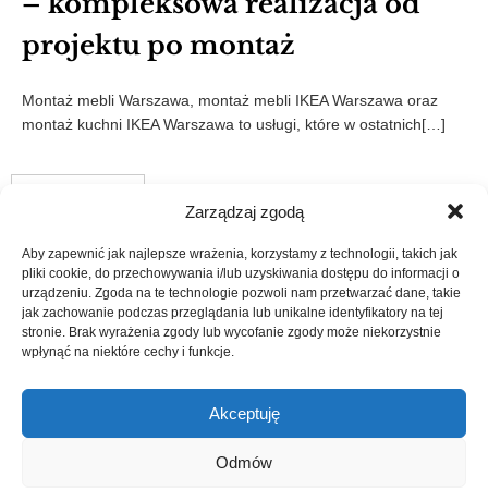
– kompleksowa realizacja od
projektu po montaż
Montaż mebli Warszawa, montaż mebli IKEA Warszawa oraz
montaż kuchni IKEA Warszawa to usługi, które w ostatnich[…]
1
…
3
4
5
Previous
Zarządzaj zgodą
Aby zapewnić jak najlepsze wrażenia, korzystamy z technologii, takich jak
pliki cookie, do przechowywania i/lub uzyskiwania dostępu do informacji o
urządzeniu. Zgoda na te technologie pozwoli nam przetwarzać dane, takie
"MK.PL nie posiada licencji na używanie praw własności
jak zachowanie podczas przeglądania lub unikalne identyfikatory na tej
intelektualnej IKEA ani nie jest autoryzowana przez spółki z
stronie. Brak wyrażenia zgody lub wycofanie zgody może niekorzystnie
grupy IKEA".
wpłynąć na niektóre cechy i funkcje.
"Znak słowny IKEA® został użyty wyłącznie w celach
.
informacyjnych"
Akceptuję
Odmów