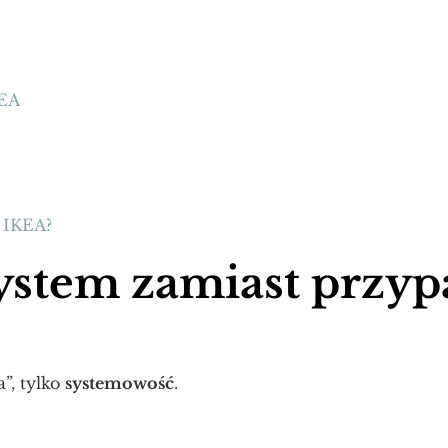
KEA
 IKEA?
 system zamiast prz
”, tylko
systemowość
.