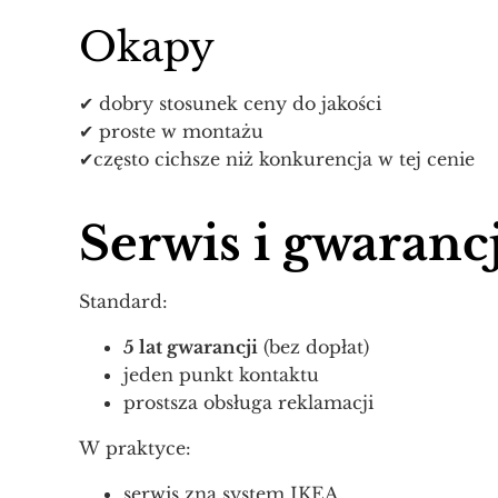
Okapy
✔ dobry stosunek ceny do jakości
✔ proste w montażu
✔często cichsze niż konkurencja w tej cenie
Serwis i gwaranc
Standard:
5 lat gwarancji
(bez dopłat)
jeden punkt kontaktu
prostsza obsługa reklamacji
W praktyce:
serwis zna system IKEA