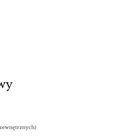
wy
 zewnętrznych)