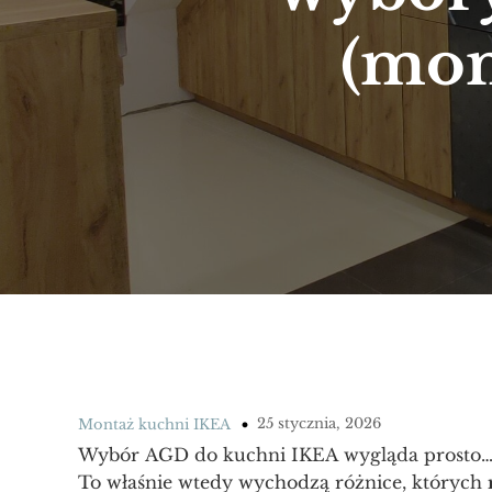
(mon
25 stycznia, 2026
Montaż kuchni IKEA
Wybór AGD do kuchni IKEA wygląda prosto… d
To właśnie wtedy wychodzą różnice, których