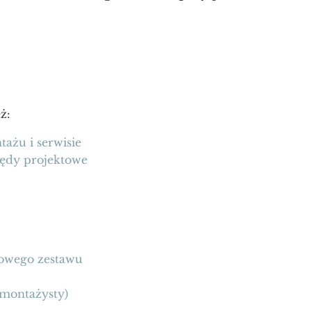
ż:
ażu i serwisie
łędy projektowe
kowego zestawu
 montażysty)