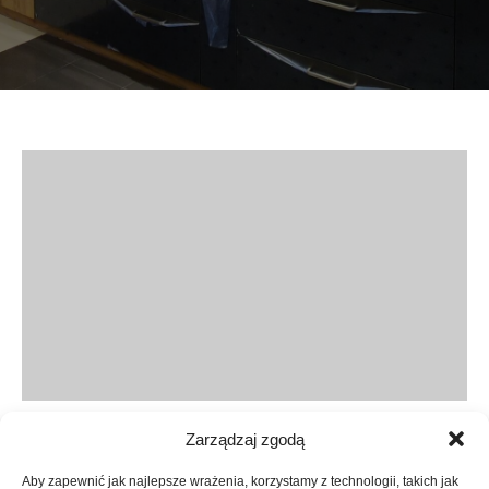
16 lutego, 2026
Montaż kuchni IKEA
Zarządzaj zgodą
Czy jakość montażu jest
Aby zapewnić jak najlepsze wrażenia, korzystamy z technologii, takich jak